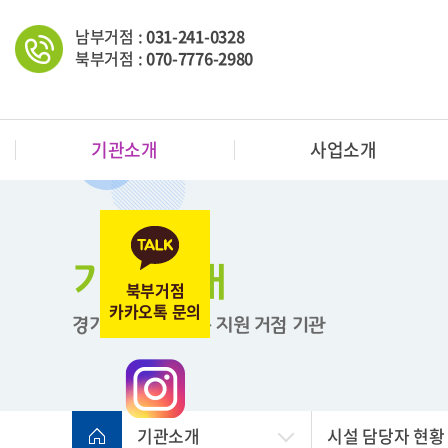
남부거점 :
031-241-0328
북부거점 :
070-7776-2980
기관소개
사업소개
기관소개
북부거점
카카오톡 문의
경기도 한부모가족 지원
거점 기관
기관소개
시설 담당자 현황