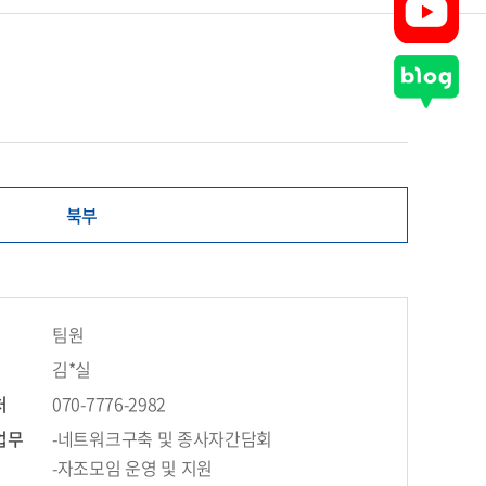
북부
팀원
김*실
처
070-7776-2982
업무
-네트워크구축 및 종사자간담회
-자조모임 운영 및 지원