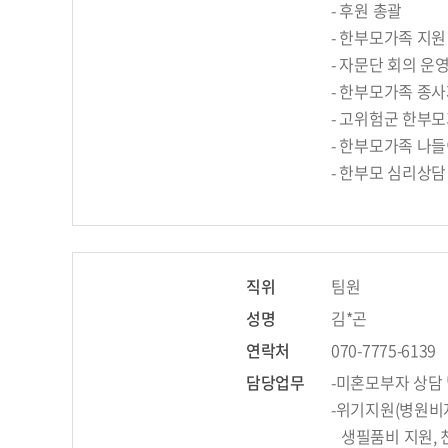
- 후원 총괄
- 한부모가족 지
- 자문단 회의 운
- 한부모가족 종
- 고위험군 한부
- 한부모가족 나
- 한부모 심리상담
직위
팀원
성명
김*곤
연락처
070-7775-6139
담당업무
-미혼모부자 상담
-위기지원(병원비
생필품비 지원, 