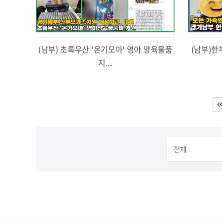
(남부) 초록우산 '온기모아' 영아 양육물품
(남부)한
지...