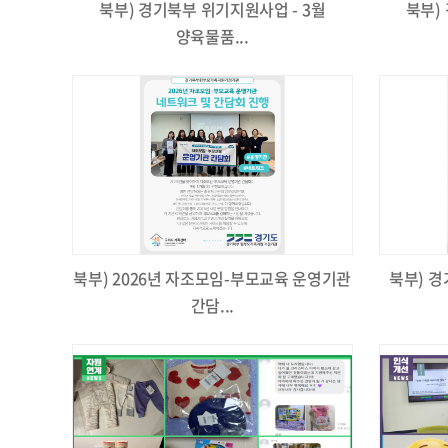
북부) 경기북부 위기지원사업 - 3월
북부)
양육물품...
북부) 2026년 자조모임-부모교육 운영기관
북부) 
간담...