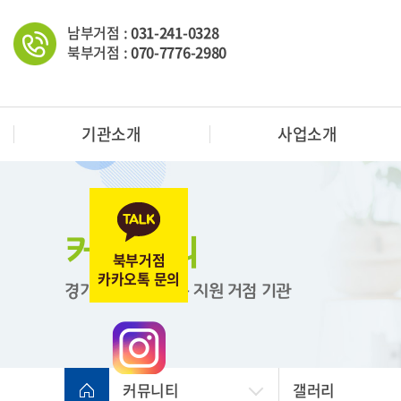
남부거점 :
031-241-0328
북부거점 :
070-7776-2980
기관소개
사업소개
커뮤니티
북부거점
카카오톡 문의
경기도 한부모가족 지원
거점 기관
커뮤니티
갤러리