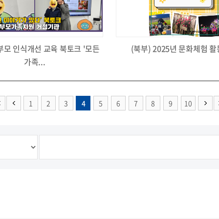
부모 인식개선 교육 북토크 '모든
(북부) 2025년 문화체험 
가족...
1
2
3
4
5
6
7
8
9
10