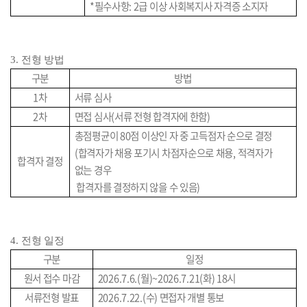
*
필수사항
: 2
급 이상 사회복지사 자격증 소지자
3.
전형 방법
구분
방법
1
차
서류 심사
2
차
면접 심사
(
서류 전형 합격자에 한함
)
총점평균이
80
점 이상인 자 중 고득점자 순으로 결정
(
합격자가 채용 포기시 차점자순으로 채용
,
적격자가
합격자 결정
없는 경우
합격자를 결정하지 않을 수 있음
)
4.
전형 일정
구분
일정
원서 접수 마감
2026.7.6.(
월
)~2026.7.21(
화
) 18
시
서류전형 발표
2026.7.22.(
수
)
면접자 개별 통보