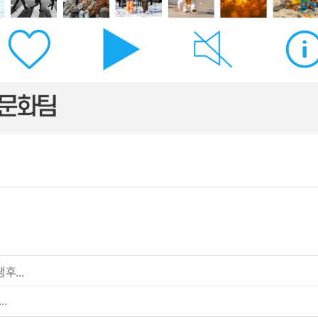
후...
.