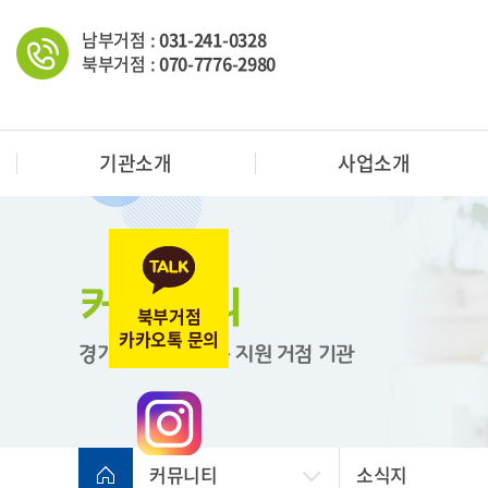
남부거점 :
031-241-0328
북부거점 :
070-7776-2980
기관소개
사업소개
커뮤니티
북부거점
카카오톡 문의
경기도 한부모가족 지원
거점 기관
커뮤니티
소식지