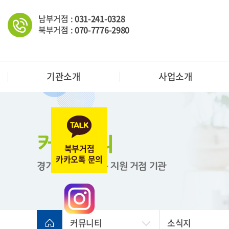
남부거점 :
031-241-0328
북부거점 :
070-7776-2980
기관소개
사업소개
커뮤니티
북부거점
카카오톡 문의
경기도 한부모가족 지원
거점 기관
커뮤니티
소식지