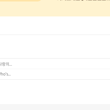
랑의...
's...